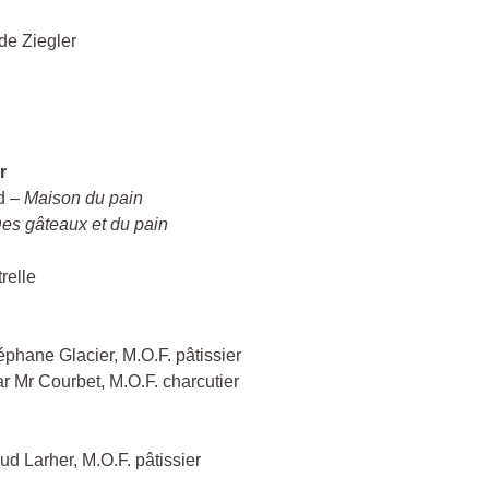
de Ziegler
r
d –
Maison du pain
es gâteaux et du pain
relle
éphane Glacier, M.O.F. pâtissier
ar Mr Courbet, M.O.F. charcutier
ud Larher, M.O.F. pâtissier