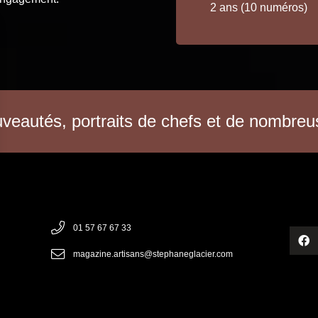
2 ans (10 numéros)
uveautés, portraits de chefs et de nombreus
01 57 67 67 33
magazine.artisans@stephaneglacier.com