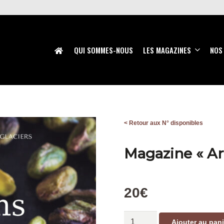
QUI SOMMES-NOUS
LES MAGAZINES
NOS
< Retour aux N° disponibles
Magazine « Ar
20
€
quantité
Ajouter au pani