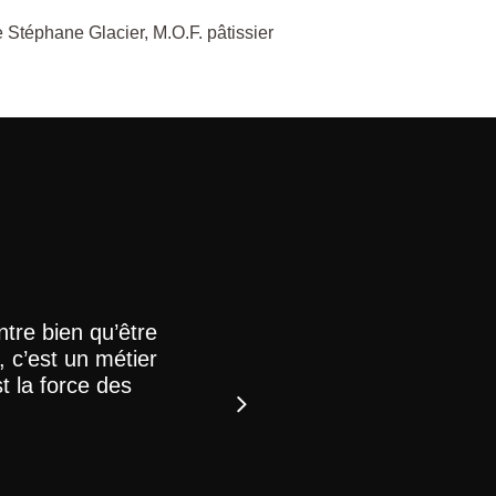
 Stéphane Glacier, M.O.F. pâtissier
ntre bien qu’être
Le Magazine Artisans, l’u
 c’est un métier
Jean-Pierre Étienvre
st la force des
Artisan à Dives-sur-mer