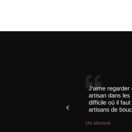
ndre à un manque en
J’aime regarder 
, amoureux du travail
artisan dans les
difficile où il fa
artisans de bouc
Un abonné