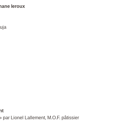
phane leroux
uja
nt
» par Lionel Lallement, M.O.F. pâtissier