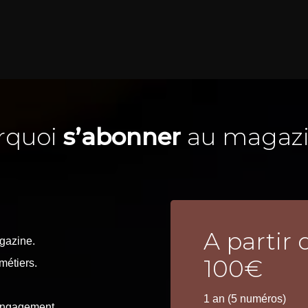
rquoi
s’abonner
au magazi
A partir 
gazine.
100€
métiers.
1 an (5 numéros)
engagement.