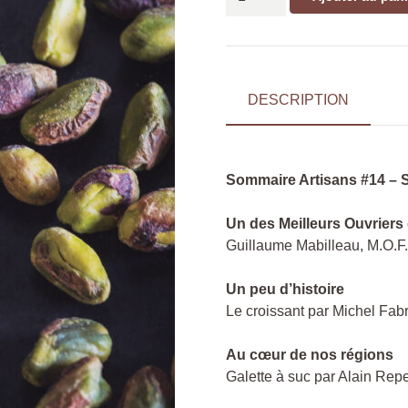
de
Magazine
"Artisans"
N°14
DESCRIPTION
Sommaire Artisans #14 – 
Un des Meilleurs Ouvriers
Guillaume Mabilleau, M.O.F. 
Un peu d’histoire
Le croissant par Michel Fab
Au cœur de nos régions
Galette à suc par Alain Rep