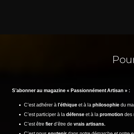
Pou
S’abonner au magazine « Passionnément Artisan » :
C’est adhérer à
l’éthique
et à la
philosophie
du ma
C’est participer à la
défense
et à la
promotion
des 
C’est être
fier
d’être de
vrais artisans.
C’est nous
soutenir
dans notre démarche et notre 