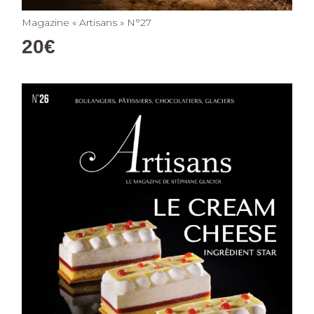
Magazine « Artisans » N°27
20
€