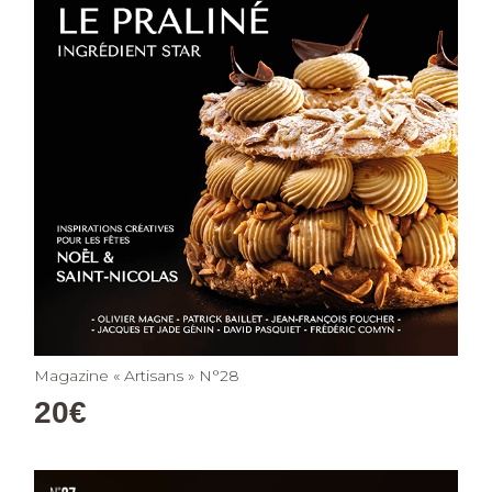
Magazine « Artisans » N°28
20
€