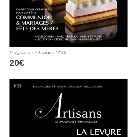
Magazine « Artisans » N°26
20
€