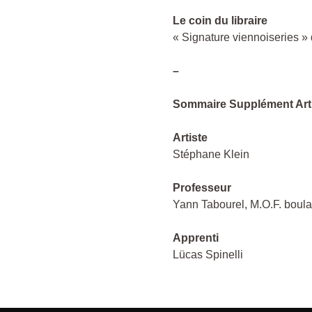
Le coin du libraire
« Signature viennoiseries »
–
Sommaire Supplément Arti
Artiste
Stéphane Klein
Professeur
Yann Tabourel, M.O.F. boul
Apprenti
Lücas Spinelli