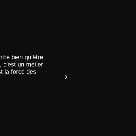
ntre bien qu’être
Le Magazine Artisans, l’u
 c’est un métier
Jean-Pierre Étienvre
st la force des
Artisan à Dives-sur-mer