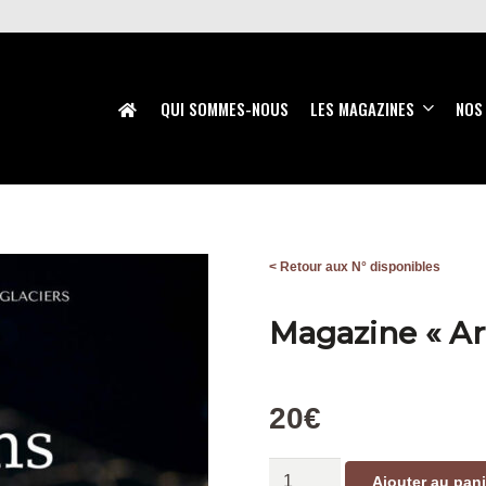
QUI SOMMES-NOUS
LES MAGAZINES
NOS
< Retour aux N° disponibles
Magazine « Ar
20
€
quantité
Ajouter au pani