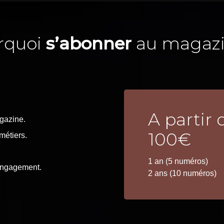
rquoi
s’abonner
au magazi
A partir 
gazine.
100€
métiers.
1 an (5 numéros)
engagement.
2 ans (10 numéros)