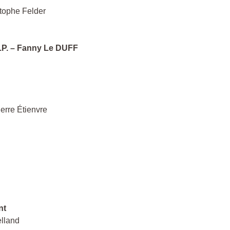
stophe Felder
S.P. – Fanny Le DUFF
ierre Étienvre
nt
lland