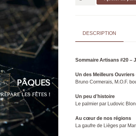
de
Magazine
"Artisans"
N°20
DESCRIPTION
Sommaire Artisans #20 – J
Un des Meilleurs Ouvriers
Bruno Cormerais, M.O.F. bo
Un peu d’histoire
Le palmier par Ludovic Blon
Au cœur de nos régions
La gaufre de Lièges par Ma