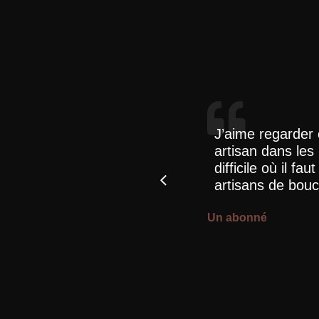
ndre à un manque en
J’aime regarder 
, amoureux du travail
artisan dans les
difficile où il fa
artisans de bouc
Un abonné