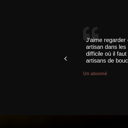
ndre à un manque en
J’aime regarder 
, amoureux du travail
artisan dans les
difficile où il fa
artisans de bouc
Un abonné