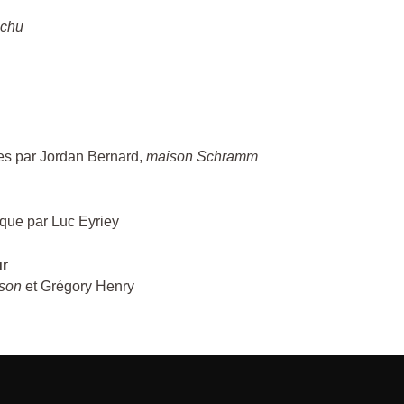
échu
ces par Jordan Bernard,
maison Schramm
ique par Luc Eyriey
ur
son
et Grégory Henry