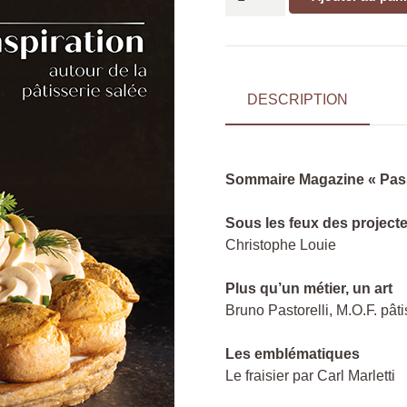
de
Magazine
Passionnément
Artisan
N°37
DESCRIPTION
Sommaire Magazine « Pass
Sous les feux des project
Christophe Louie
Plus qu’un métier, un art
Bruno Pastorelli, M.O.F. pâti
Les emblématiques
Le fraisier par Carl Marletti