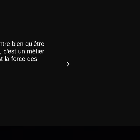
ntre bien qu’être
Le Magazine Artisans, l’u
 c’est un métier
Jean-Pierre Étienvre
st la force des
Artisan à Dives-sur-mer