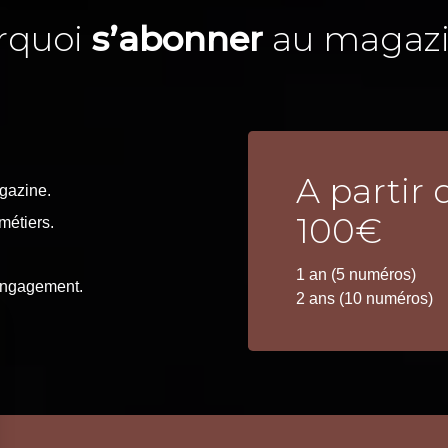
rquoi
s’abonner
au magazi
A partir 
gazine.
100€
métiers.
1 an (5 numéros)
engagement.
2 ans (10 numéros)