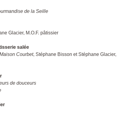
ourmandise de la Seille
ne Glacier, M.O.F. pâtissier
tisserie salée
Maison Courbet
, Stéphane Bisson et Stéphane Glacier,
r
leurs de douceurs
e
ier