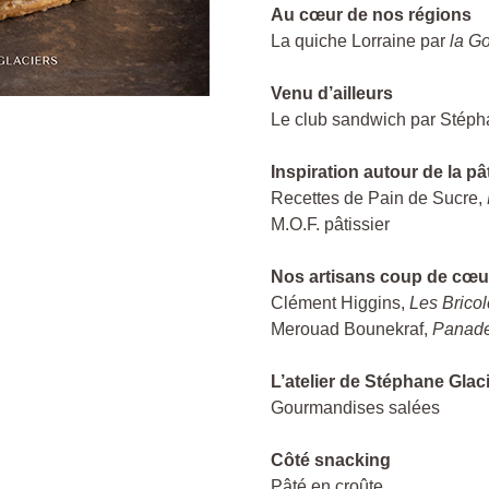
Au cœur de nos régions
La quiche Lorraine par
la G
Venu d’ailleurs
Le club sandwich par Stépha
Inspiration autour de la pâ
Recettes de Pain de Sucre,
M.O.F. pâtissier
Nos artisans coup de cœu
Clément Higgins,
Les Brico
Merouad Bounekraf,
Panad
L’atelier de Stéphane Glac
Gourmandises salées
Côté snacking
Pâté en croûte